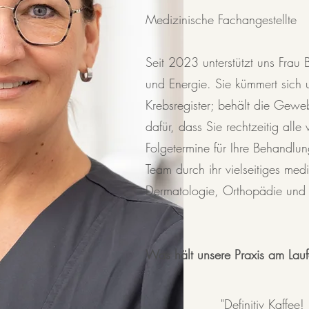
​Medizinische Fachangestellte
Seit 2023 unterstützt uns Frau 
und Energie. Sie kümmert sich 
Krebsregister; behält die Gewe
dafür, dass Sie rechtzeitig alle
Folgetermine für Ihre Behandlung
Team durch ihr vielseitiges me
Dermatologie, Orthopädie und A
Was
hält unsere Praxis am Lau
"Definitiv Kaffee