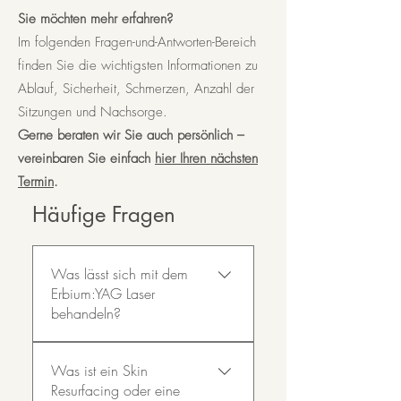
Sie möchten mehr erfahren?
Im folgenden Fragen-und-Antworten-Bereich
finden Sie die wichtigsten Informationen zu
Ablauf, Sicherheit, Schmerzen, Anzahl der
Sitzungen und Nachsorge.
Gerne beraten wir Sie auch persönlich –
vereinbaren Sie einfach
hier Ihren nächsten
Termin
.
Häufige Fragen
Was lässt sich mit dem
Erbium:YAG Laser
behandeln?
Erbium-Laser sind in ihrer
Was ist ein Skin
Wirkweise einem CO₂-Laser
Resurfacing oder eine
sehr ähnlich, ermöglichen