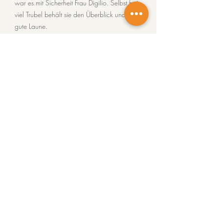
war es mit Sicherheit Frau Digilio. Selbst bei
viel Trubel behält sie den Überblick und die
gute Laune.
Wie startet mein perfekter Praxistag?:​
"Cappuccino am Morgen
vertreibt Kummer und Sorgen
:)"
zurück zum Team
Impressum
Datenschutz